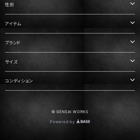
性別
メンズ
アイテム
レディース
トップス
ブランド
Tシャツ
ボトムス
Gucci（グッチ）
サイズ
ニット・セーター
パンツ
アウター
Prada（プラダ）
メンズ服
コンディション
スウェット・パーカー
スカート
ダウン
XS
ドレス・ワンピース
Hermès（エルメス）
レディース服
N：未使用
© GENSAI WORKS
シャツ
S
XS
靴
Dior（ディオール）
メンズ靴
S：ほぼ未使用
Powered by
M
S
スニーカー
25cm
Balenciaga（バレンシアガ）
レディース靴
A：中古美品