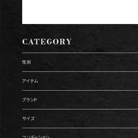
CATEGORY
性別
メンズ
アイテム
レディース
トップス
ブランド
Tシャツ
ボトムス
Gucci（グッチ）
サイズ
ニット・セーター
パンツ
アウター
Prada（プラダ）
メンズ服
コンディション