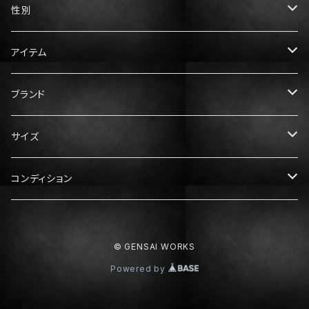
性別
メンズ
アイテム
レディース
トップス
ブランド
Tシャツ
ボトムス
Gucci（グッチ）
サイズ
ニット・セーター
パンツ
アウター
Prada（プラダ）
メンズ服
コンディション
スウェット・パーカー
スカート
ダウン
XS
ドレス・ワンピース
Hermès（エルメス）
レディース服
N：未使用
© GENSAI WORKS
シャツ
S
XS
靴
Dior（ディオール）
メンズ靴
S：ほぼ未使用
Powered by
M
S
スニーカー
25cm
Balenciaga（バレンシアガ）
レディース靴
A：中古美品