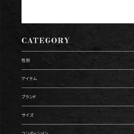
CATEGORY
性別
メンズ
アイテム
レディース
トップス
ブランド
Tシャツ
ボトムス
Gucci（グッチ）
サイズ
ニット・セーター
パンツ
アウター
Prada（プラダ）
メンズ服
コンディション