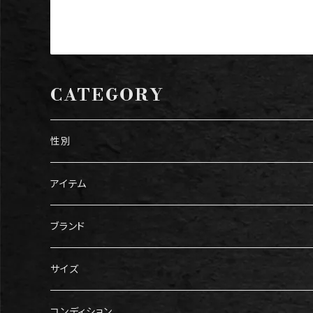
CATEGORY
性別
メンズ
アイテム
レディース
トップス
ブランド
Tシャツ
ボトムス
Gucci（グッチ）
サイズ
ニット・セーター
パンツ
アウター
Prada（プラダ）
メンズ服
コンディション