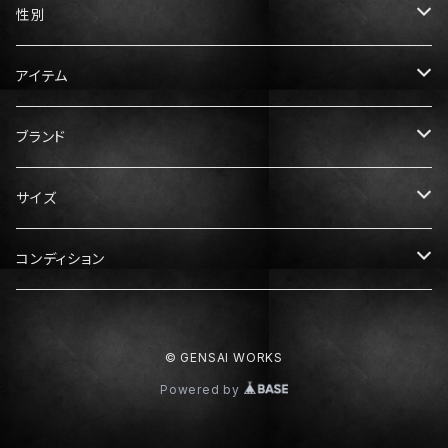
性別
メンズ
アイテム
レディース
トップス
ブランド
Tシャツ
ボトムス
Gucci（グッチ）
サイズ
ニット・セーター
パンツ
アウター
Prada（プラダ）
メンズ服
コンディション
スウェット・パーカー
スカート
ダウン
XS
ドレス・ワンピース
Hermès（エルメス）
レディース服
N：未使用
© GENSAI WORKS
シャツ
S
XS
靴
Dior（ディオール）
メンズ靴
S：ほぼ未使用
Powered by
M
S
スニーカー
25cm
Balenciaga（バレンシアガ）
レディース靴
A：中古美品