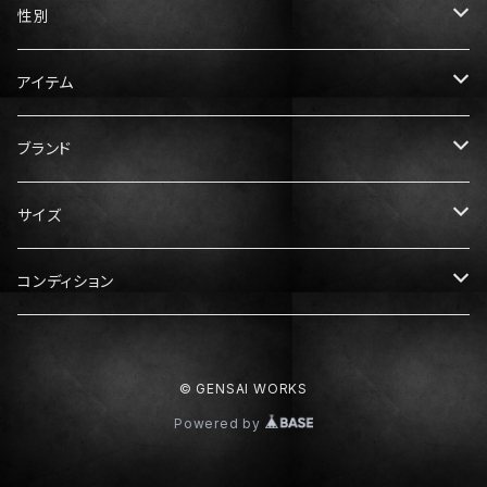
性別
メンズ
アイテム
レディース
トップス
ブランド
Tシャツ
ボトムス
Gucci（グッチ）
サイズ
ニット・セーター
パンツ
アウター
Prada（プラダ）
メンズ服
コンディション
スウェット・パーカー
スカート
ダウン
XS
ドレス・ワンピース
Hermès（エルメス）
レディース服
N：未使用
© GENSAI WORKS
シャツ
S
XS
靴
Dior（ディオール）
メンズ靴
S：ほぼ未使用
Powered by
M
S
スニーカー
25cm
Balenciaga（バレンシアガ）
レディース靴
A：中古美品