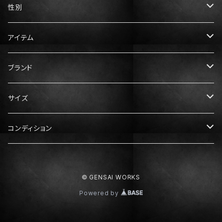
性別
メンズ
アイテム
レディース
トップス
ブランド
Tシャツ
ボトムス
Gucci（グッチ）
サイズ
ニット・セーター
パンツ
アウター
Prada（プラダ）
メンズ服
コンディション
スウェット・パーカー
スカート
ダウン
XS
ドレス・ワンピース
Hermès（エルメス）
レディース服
N：未使用
© GENSAI WORKS
シャツ
S
XS
靴
Dior（ディオール）
メンズ靴
S：ほぼ未使用
Powered by
M
S
スニーカー
25cm
Balenciaga（バレンシアガ）
レディース靴
A：中古美品