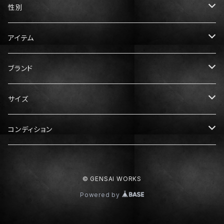
性別
メンズ
アイテム
レディース
トップス
ブランド
Tシャツ
ボトムス
Gucci（グッチ）
サイズ
ニット・セーター
パンツ
アウター
Prada（プラダ）
メンズ服
コンディション
スウェット・パーカー
スカート
ダウン
XS
ドレス・ワンピース
Hermès（エルメス）
レディース服
N：未使用
© GENSAI WORKS
シャツ
S
XS
靴
Dior（ディオール）
メンズ靴
S：ほぼ未使用
Powered by
M
S
スニーカー
25cm
Balenciaga（バレンシアガ）
レディース靴
A：中古美品