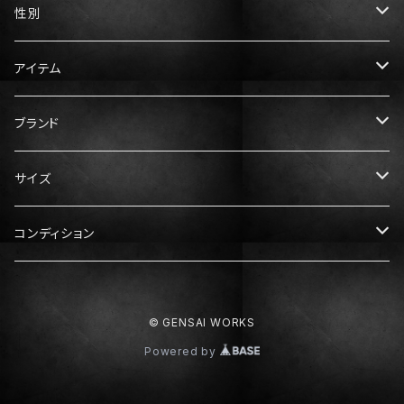
性別
メンズ
アイテム
レディース
トップス
ブランド
Tシャツ
ボトムス
Gucci（グッチ）
サイズ
ニット・セーター
パンツ
アウター
Prada（プラダ）
メンズ服
コンディション
スウェット・パーカー
スカート
ダウン
XS
ドレス・ワンピース
Hermès（エルメス）
レディース服
N：未使用
© GENSAI WORKS
シャツ
S
XS
靴
Dior（ディオール）
メンズ靴
S：ほぼ未使用
Powered by
M
S
スニーカー
25cm
Balenciaga（バレンシアガ）
レディース靴
A：中古美品