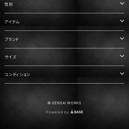
性別
メンズ
アイテム
レディース
トップス
ブランド
Tシャツ
ボトムス
Gucci（グッチ）
サイズ
ニット・セーター
パンツ
アウター
Prada（プラダ）
メンズ服
コンディション
スウェット・パーカー
スカート
ダウン
XS
ドレス・ワンピース
Hermès（エルメス）
レディース服
N：未使用
© GENSAI WORKS
シャツ
S
XS
靴
Dior（ディオール）
メンズ靴
S：ほぼ未使用
Powered by
M
S
スニーカー
25cm
Balenciaga（バレンシアガ）
レディース靴
A：中古美品