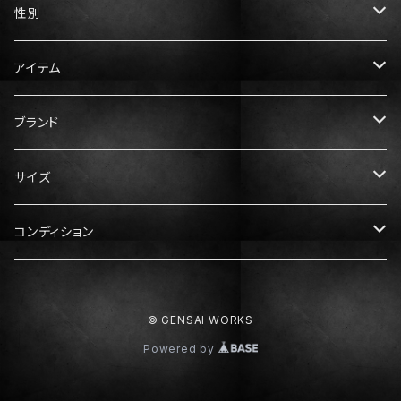
性別
メンズ
アイテム
レディース
トップス
ブランド
Tシャツ
ボトムス
Gucci（グッチ）
サイズ
ニット・セーター
パンツ
アウター
Prada（プラダ）
メンズ服
コンディション
スウェット・パーカー
スカート
ダウン
XS
ドレス・ワンピース
Hermès（エルメス）
レディース服
N：未使用
© GENSAI WORKS
シャツ
S
XS
靴
Dior（ディオール）
メンズ靴
S：ほぼ未使用
Powered by
M
S
スニーカー
25cm
Balenciaga（バレンシアガ）
レディース靴
A：中古美品