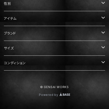
性別
メンズ
アイテム
レディース
トップス
ブランド
Tシャツ
ボトムス
Gucci（グッチ）
サイズ
ニット・セーター
パンツ
アウター
Prada（プラダ）
メンズ服
コンディション
スウェット・パーカー
スカート
ダウン
XS
ドレス・ワンピース
Hermès（エルメス）
レディース服
N：未使用
© GENSAI WORKS
シャツ
S
XS
靴
Dior（ディオール）
メンズ靴
S：ほぼ未使用
Powered by
M
S
スニーカー
25cm
Balenciaga（バレンシアガ）
レディース靴
A：中古美品