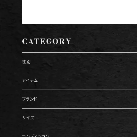
CATEGORY
性別
メンズ
アイテム
レディース
トップス
ブランド
Tシャツ
ボトムス
Gucci（グッチ）
サイズ
ニット・セーター
パンツ
アウター
Prada（プラダ）
メンズ服
コンディション