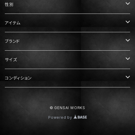
性別
メンズ
アイテム
レディース
トップス
ブランド
Tシャツ
ボトムス
Gucci（グッチ）
サイズ
ニット・セーター
パンツ
アウター
Prada（プラダ）
メンズ服
コンディション
スウェット・パーカー
スカート
ダウン
XS
ドレス・ワンピース
Hermès（エルメス）
レディース服
N：未使用
© GENSAI WORKS
シャツ
S
XS
靴
Dior（ディオール）
メンズ靴
S：ほぼ未使用
Powered by
M
S
スニーカー
25cm
Balenciaga（バレンシアガ）
レディース靴
A：中古美品